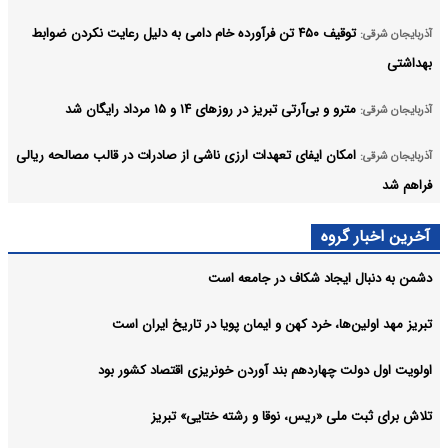
توقیف ۴۵۰ تن فرآورده خام دامی به دلیل رعایت نکردن ضوابط
آذربایجان شرقی:
بهداشتی
مترو و بی‌آرتی تبریز در روزهای ۱۴ و ۱۵ مرداد رایگان شد
آذربایجان شرقی:
امکان ایفای تعهدات ارزی ناشی از صادرات در قالب مصالحه ریالی
آذربایجان شرقی:
فراهم شد
صادرات ۲۰ هزار تن کشمش از بناب
آذربایجان شرقی:
آخرین اخبار گروه
آرشیو
دشمن به دنبال ایجاد شکاف در جامعه است
تبریز مهد اولین‌ها، خرد کهن و ایمان پویا در تاریخ ایران است
اولویت اول دولت چهاردهم بند آوردن خونریزی اقتصاد کشور بود
تلاش برای ثبت ملی «ریس، نوقا و رشته ختایی» تبریز