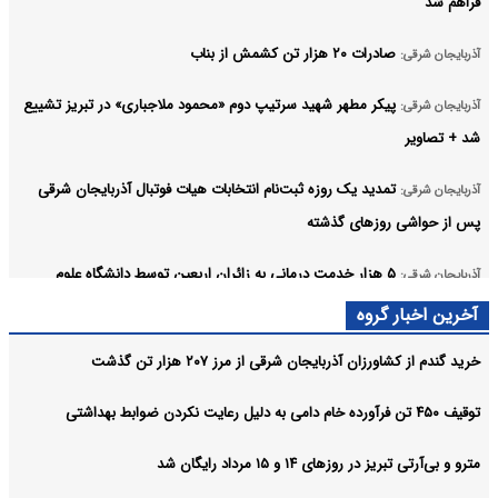
فراهم شد
صادرات ۲۰ هزار تن کشمش از بناب
آذربایجان شرقی:
پیکر مطهر شهید سرتیپ دوم «محمود ملاجباری» در تبریز تشییع
آذربایجان شرقی:
شد + تصاویر
تمدید یک‌ روزه ثبت‌نام انتخابات هیات فوتبال آذربایجان‌ شرقی
آذربایجان شرقی:
پس از حواشی روزهای گذشته
۵ هزار خدمت درمانی به زائران اربعین توسط دانشگاه علوم
آذربایجان شرقی:
پزشکی تبریز
آخرین اخبار گروه
رفع تصرف پنج هزار هکتار از اراضی ملی در آذربایجان شرقی
آذربایجان شرقی:
خرید گندم از کشاورزان آذربایجان شرقی از مرز ۲۰۷ هزار تن گذشت
پیکر شهید سردار محمود ملاجباری یکشنبه در تبریز تشییع
آذربایجان شرقی:
توقیف ۴۵۰ تن فرآورده خام دامی به دلیل رعایت نکردن ضوابط بهداشتی
می‌شود
مترو و بی‌آرتی تبریز در روزهای ۱۴ و ۱۵ مرداد رایگان شد
آرشیو